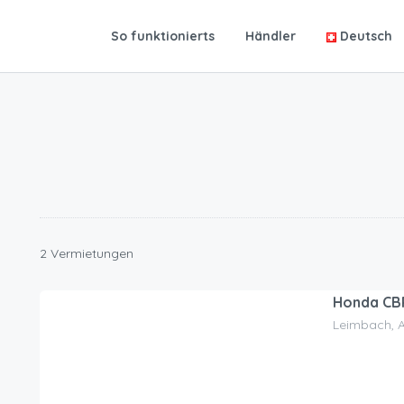
So funktionierts
Händler
Deutsch
2 Vermietungen
Honda CB
Leimbach, 
65.00
CHF
/Tag