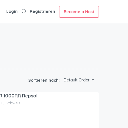
Login
Registrieren
Become a Host
Default Order
Sortieren nach:
R 1000RR Repsol
AG, Schweiz