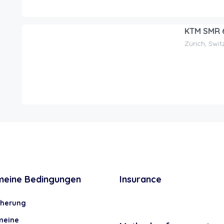
KTM SMR 6
Zürich, Swit
59.00
CHF
/Tag
meine Bedingungen
Insurance
cherung
meine