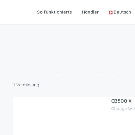
So funktionierts
Händler
Deutsch
1 Vermietung
CB500 X
Change West
90.00
CHF
/Tag