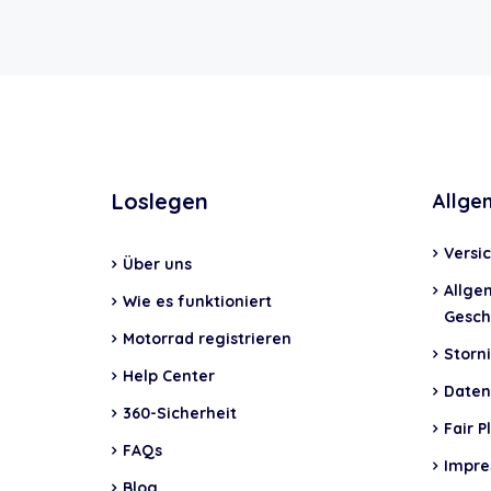
Loslegen
Allge
Versi
Über uns
Allge
Wie es funktioniert
Gesch
Motorrad registrieren
Storni
Help Center
Daten
360-Sicherheit
Fair P
FAQs
Impr
Blog