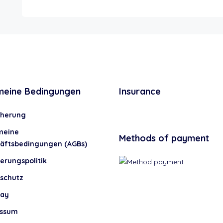
meine Bedingungen
Insurance
cherung
meine
Methods of payment
äftsbedingungen (AGBs)
erungspolitik
schutz
lay
essum