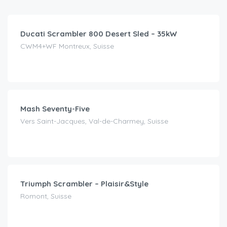
/Tag
Ducati Scrambler 800 Desert Sled – 35kW
CWM4+WF Montreux, Suisse
CHF
35.00
/Tag
Mash Seventy-Five
Vers Saint-Jacques, Val-de-Charmey, Suisse
CHF
120.00
/Tag
Triumph Scrambler – Plaisir&Style
Romont, Suisse
CHF
99.00
/Tag