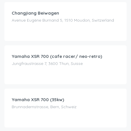
Changjiang Beiwagen
Avenue Eugène Burnand 5, 1510 Moudon, Switzerland
CHF
120.00
/Tag
Yamaha XSR 700 (cafe racer/ neo-retro)
Jungfraustrasse 7, 3600 Thun, Suisse
CHF
100.00
/Tag
Yamaha XSR 700 (35kw)
Brunnadernstrasse, Bern, Schweiz
CHF
90.00
/Tag