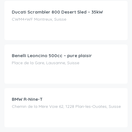
Ducati Scrambler 800 Desert Sled – 35kW
CWM4+WF Montreux, Suisse
CHF
99.00
/Tag
Benelli Leoncino 500cc – pure plaisir
Place de la Gare, Lausanne, Suisse
CHF
110.00
/Tag
BMW R-Nine-T
Chemin de la Mère Voie 62, 1228 Plan-les-Ouates, Suisse