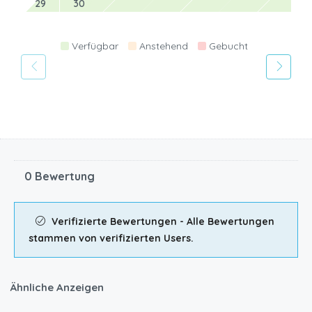
29
30
Verfügbar
Anstehend
Gebucht
0 Bewertung
Verifizierte Bewertungen - Alle Bewertungen
stammen von verifizierten Users.
Ähnliche Anzeigen
CHF
200.00
/Tag