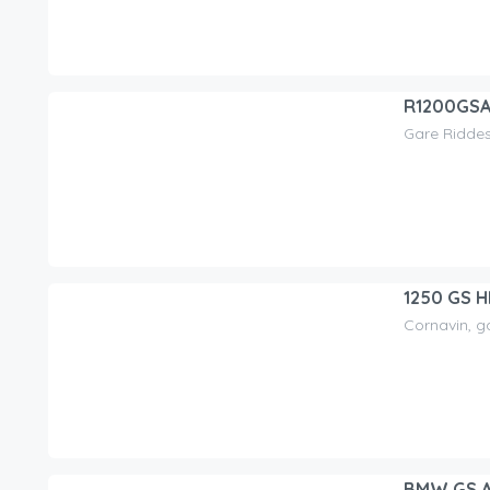
R1200GS
Gare Ridde
100.00
CHF
/day
1250 GS H
Cornavin, g
120.00
CHF
/day
BMW GS AD