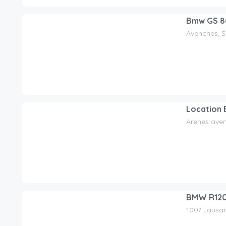
Bmw GS 
Avenches, S
80.00
CHF
/day
Location
Arènes ave
80.00
CHF
/day
BMW R12
1007 Lausan
110.00
CHF
/day