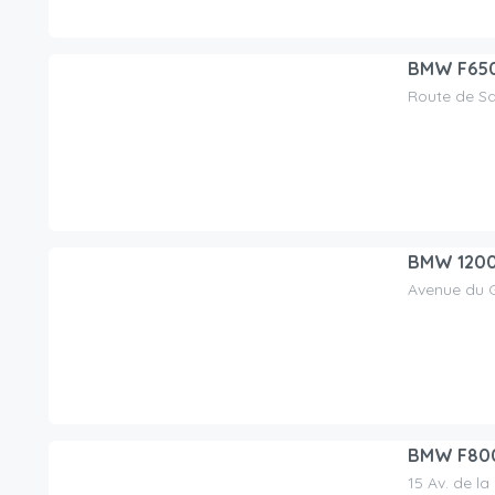
BMW F650
Route de Sai
90.00
CHF
/day
BMW 1200
Avenue du G
140.00
CHF
/day
BMW F800 
15 Av. de la
150.00
CHF