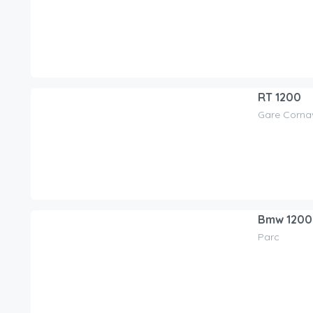
/day
RT 1200
Gare Corna
90.00
CHF
/day
Bmw 1200
Parc
130.00
CHF
/day