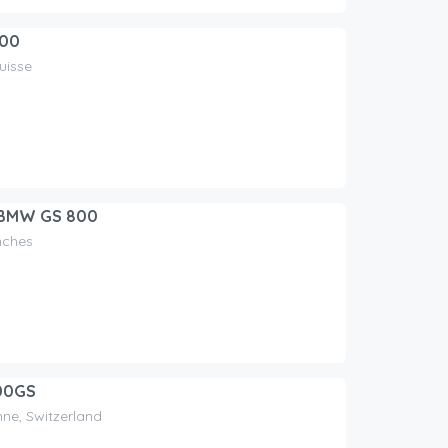
800
uisse
 BMW GS 800
nches
00GS
ne, Switzerland