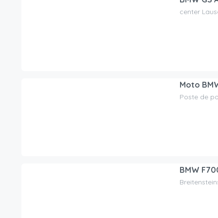
center Lau
75.00
CHF
/day
Moto BMW –
Poste de po
190.00
CHF
/day
BMW F70
Breitenstei
95.00
CHF
/day