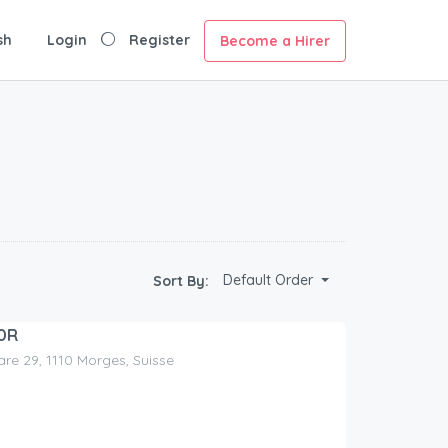
sh
Login
Register
Become a Hirer
Default Order
Sort By:
0R
are 29, 1110 Morges, Suisse