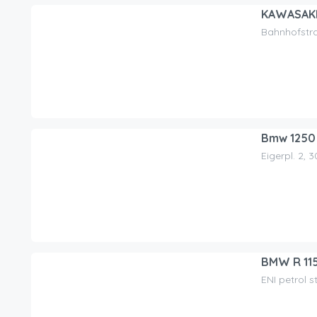
KAWASAKI 
Bahnhofstra
150.00
CHF
/day
Bmw 1250
Eigerpl. 2, 
320.00
CHF
/day
BMW R 11
ENI petrol s
100.00
CHF
/day