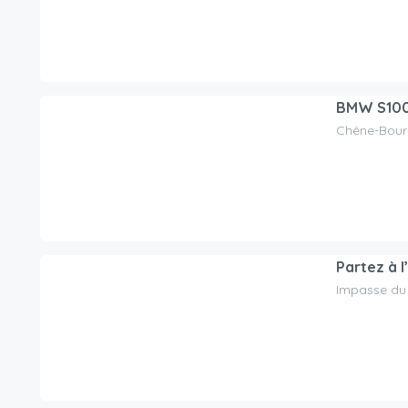
BMW S10
Chêne-Bourg
200.00
CHF
/day
Partez à 
Impasse du 
99.00
CHF
/day