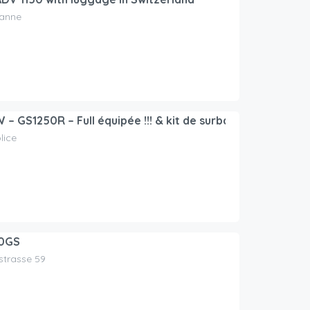
sanne
 GS1250R – Full équipée !!! & kit de surbaissement de 3 c
lice
0GS
nstrasse 59