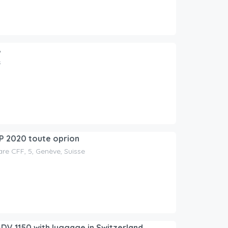
A
s
P 2020 toute oprion
are CFF, 5, Genève, Suisse
V 1150 with luggage in Switzerland