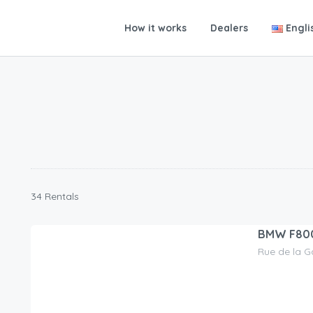
How it works
Dealers
Engli
34 Rentals
BMW F80
Rue de la G
90.00
CHF
/day