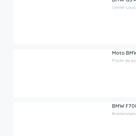
center Lau
75.00
CHF
/jour
Moto BMW –
Poste de po
190.00
CHF
/jour
BMW F70
Breitenstei
95.00
CHF
/jour