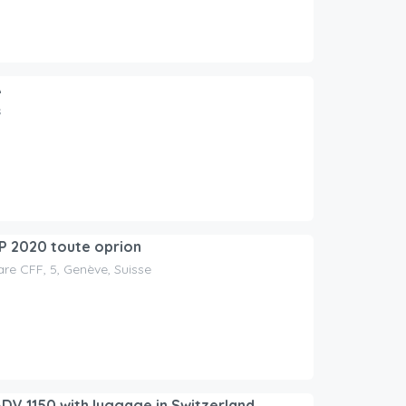
A
s
P 2020 toute oprion
are CFF, 5, Genève, Suisse
V 1150 with luggage in Switzerland