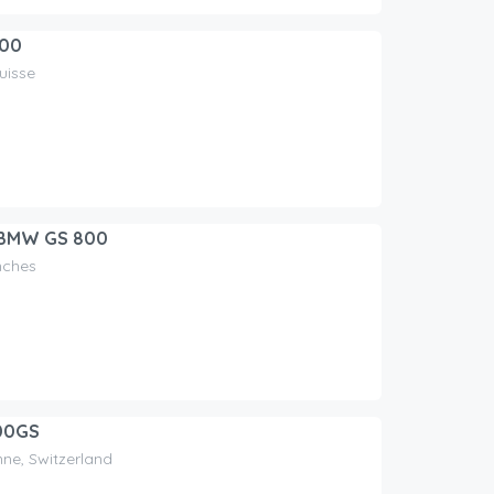
800
uisse
 BMW GS 800
nches
00GS
ne, Switzerland