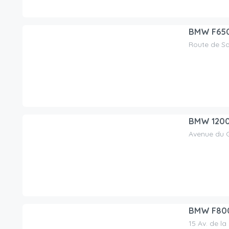
BMW F650
Route de Sai
90.00
CHF
/jour
BMW 1200
Avenue du G
140.00
CHF
/jour
BMW F800 
15 Av. de la
150.00
CHF