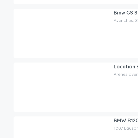
Bmw GS 
Avenches, S
80.00
CHF
/jour
Location
Arènes ave
80.00
CHF
/jour
BMW R12
1007 Lausan
110.00
CHF
/jour