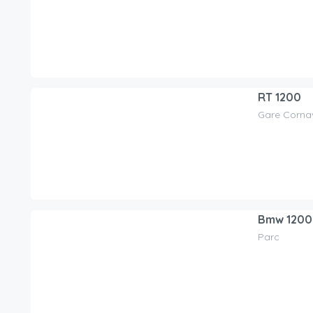
/jour
RT 1200
Gare Corna
90.00
CHF
/jour
Bmw 1200
Parc
130.00
CHF
/jour