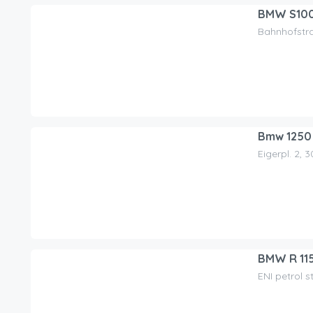
BMW S1000
Bahnhofstra
150.00
CHF
/jour
Bmw 1250
Eigerpl. 2, 
320.00
CHF
/jour
BMW R 11
ENI petrol s
100.00
CHF
/jour