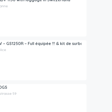
sanne
 GS1250R – Full équipée !!! & kit de surbaissement de 3 c
lice
0GS
nstrasse 59