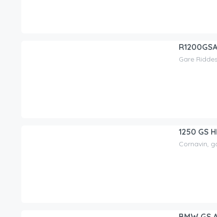
R1200GS
Gare Ridde
100.00
CHF
/jour
1250 GS H
Cornavin, g
120.00
CHF
/jour
BMW GS AD