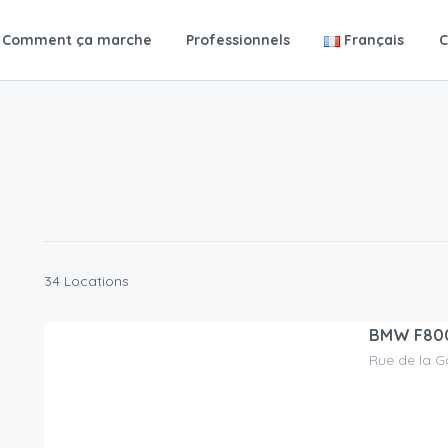
Comment ça marche
Professionnels
Français
C
34 Locations
BMW F80
Rue de la G
90.00
CHF
/jour