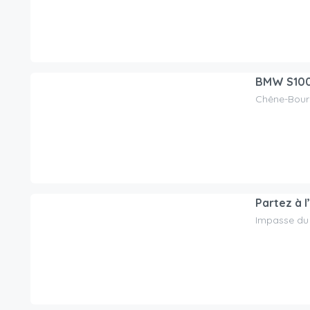
BMW S10
Chêne-Bourg
200.00
CHF
/jour
Partez à 
Impasse du 
99.00
CHF
/jour