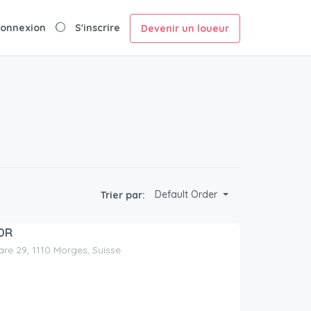
onnexion
S'inscrire
Devenir un loueur
Default Order
Trier par:
0R
are 29, 1110 Morges, Suisse