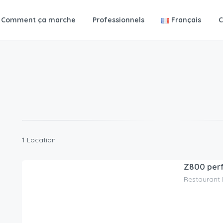
Comment ça marche
Professionnels
Français
C
1 Location
Z800 per
Restaurant
90.00
CHF
/jour