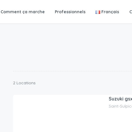
Comment ça marche
Professionnels
Français
C
2 Locations
Suzuki gs
Saint-Sulpic
100.00
CHF
/jour