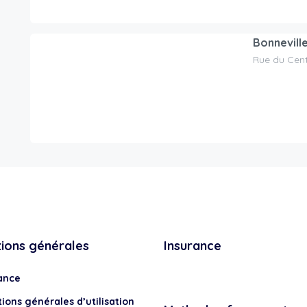
Bonnevill
Rue du Centr
130.00
CHF
/jour
tions générales
Insurance
ance
ions générales d’utilisation