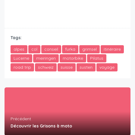
Tags:
alpes
col
conseil
furka
grimsel
itinéraire
Lucerne
meiringen
motorbike
Pilatus
road trip
schweiz
suisse
susten
voyage
Précédent
Découvrir les Grisons à moto