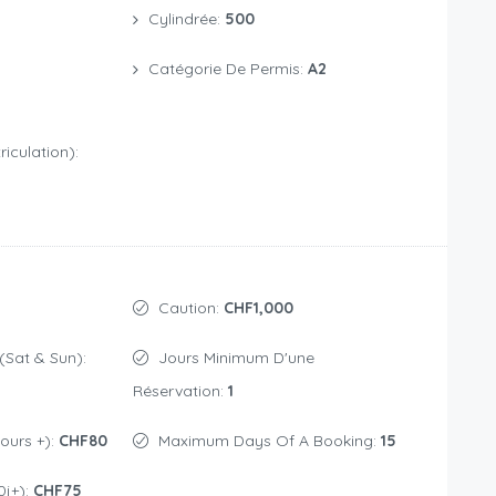
Cylindrée:
500
Catégorie De Permis:
A2
iculation):
Caution:
CHF1,000
(Sat & Sun):
Jours Minimum D'une
Réservation:
1
jours +):
CHF80
Maximum Days Of A Booking:
15
0j+):
CHF75