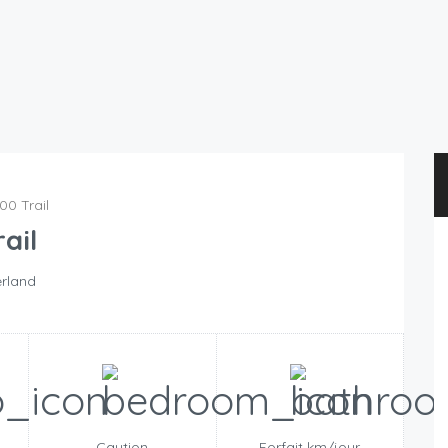
00 Trail
ail
erland
n
Caution
Forfait km/jour