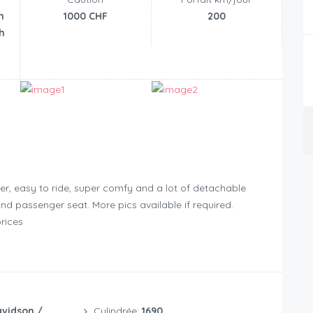
n
1000 CHF
200
h
er, easy to ride, super comfy and a lot of detachable
and passenger seat. More pics available if required.
prices
avidson /
Cylindrée:
1690