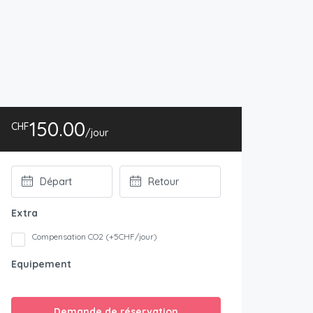
150.00
CHF
/jour
Extra
Compensation CO2 (+5CHF/jour)
Equipement
Demande de réservation