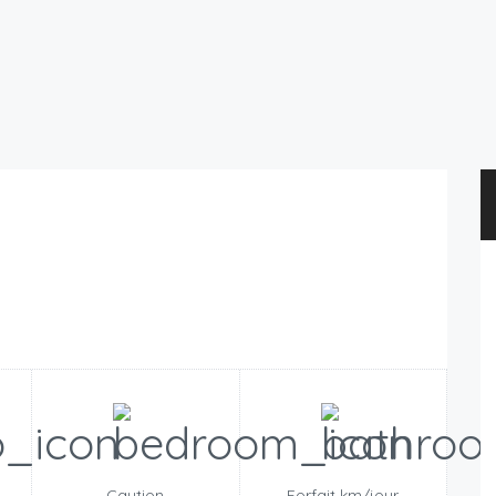
n
Caution
Forfait km/jour