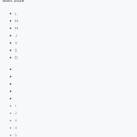
août
2026
L
M
M
J
V
S
D
1
2
3
4
5