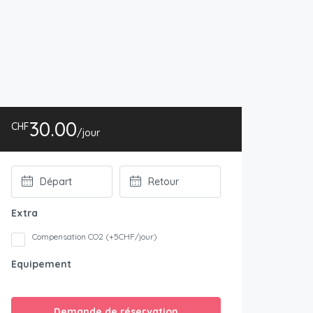
30.00
CHF
/jour
Extra
Compensation CO2 (+5CHF/jour)
Equipement
Demande de réservation