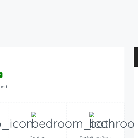
r
land
n
Caution
Forfait km/jour