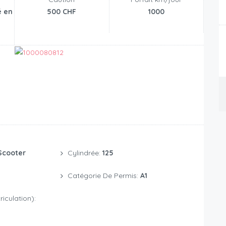
é en
500 CHF
1000
Scooter
Cylindrée:
125
Catégorie De Permis:
A1
iculation):