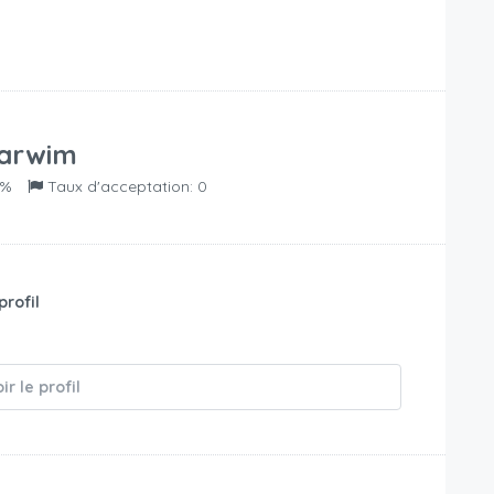
arwim
0%
Taux d'acceptation: 0
profil
é
ir le profil