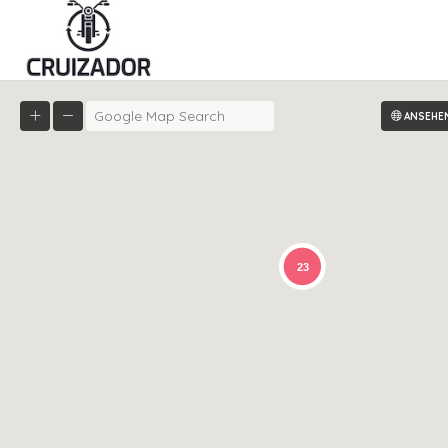
ANSEHE
23