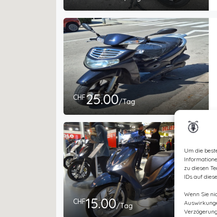
25.00
CHF
/Tag
Um die best
Information
zu diesen Te
IDs auf dies
Wenn Sie ni
15.00
CHF
Auswirkunge
/Tag
Verzögerung