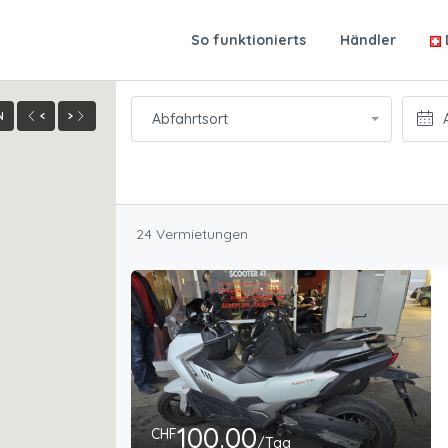
So funktionierts
Händler
N
<
>
Abfahrtsort
24 Vermietungen
100.00
CHF
/Tag