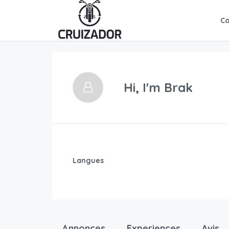
C
Hi, I'm
Brak
Langues
Annonces
Experiences
Avis