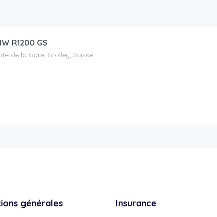
W R1200 GS
te de la Gare, Grolley, Suisse
tions générales
Insurance