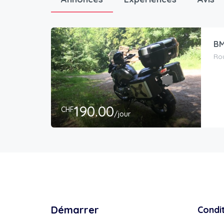
BM
Rou
190.00
CHF
/jour
Démarrer
Condi