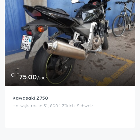
CHF
75.00
/jour
Kawasaki Z750
Hallwylstrasse 51, 8004 Zürich, Schweiz