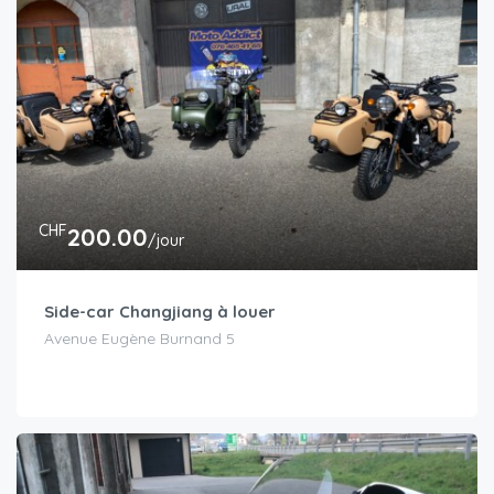
CHF
200.00
/jour
Side-car Changjiang à louer
Avenue Eugène Burnand 5