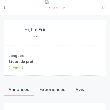
Hi, I'm
Eric
Suisse
Langues
Statut du profil
Vérifié
Annonces
Experiences
Avis
CHF
109.00
/jour