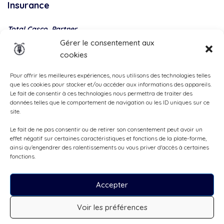
Insurance
Total Casco, Partner
Gérer le consentement aux
Methods
cookies
of
payment
Pour offrir les meilleures expériences, nous utilisons des technologies telles
que les cookies pour stocker et/ou accéder aux informations des appareils.
Le fait de consentir à ces technologies nous permettra de traiter des
données telles que le comportement de navigation ou les ID uniques sur ce
site.
Le fait de ne pas consentir ou de retirer son consentement peut avoir un
effet négatif sur certaines caractéristiques et fonctions de la plate-forme,
ainsi qu'engendrer des ralentissements ou vous priver d'accès à certaines
fonctions.
Accepter
Tous droits réservés, ©Cruizador 2026
Voir les préférences
CHF109
/jour