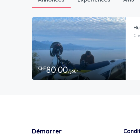
Hu
Ch
80.00
CHF
/jour
Démarrer
Condi