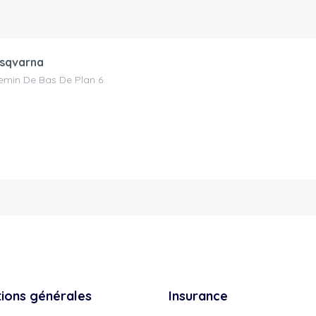
sqvarna
emin De Bas De Plan 6
tions générales
Insurance