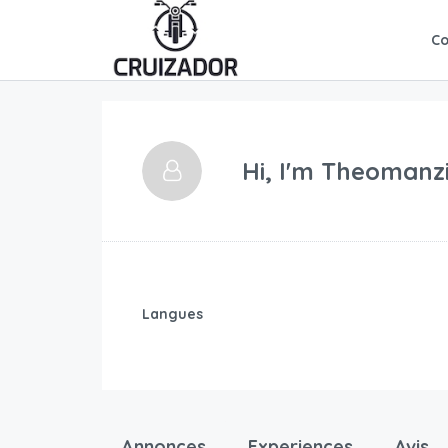
C
Hi, I'm
Theomanzi
Langues
Annonces
Experiences
Avis