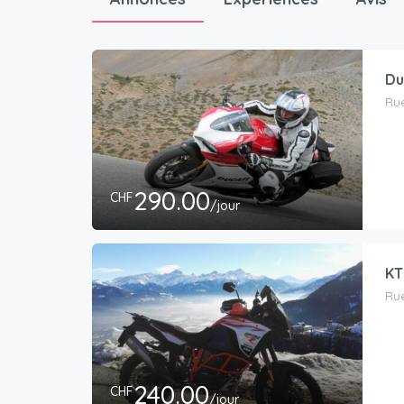
Du
Rue
290.00
CHF
/jour
KT
Rue
240.00
CHF
/jour