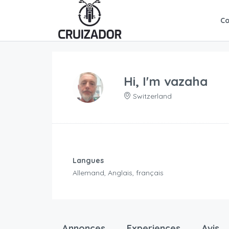
C
Hi, I'm
vazaha
Switzerland
Langues
Allemand, Anglais, français
Annonces
Experiences
Avis