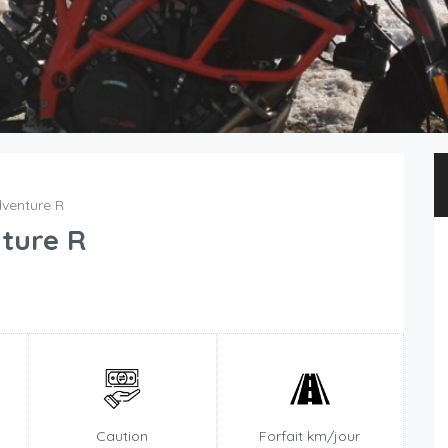
venture R
ture R
n
Caution
Forfait km/jour