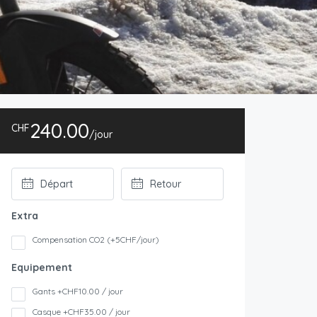
240.00
CHF
/jour
Extra
Compensation CO2 (+5CHF/jour)
Equipement
Gants +CHF10.00 / jour
Casque +CHF35.00 / jour