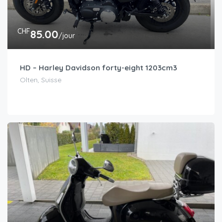
CHF
85.00
/jour
HD – Harley Davidson forty-eight 1203cm3
Olten, Suisse