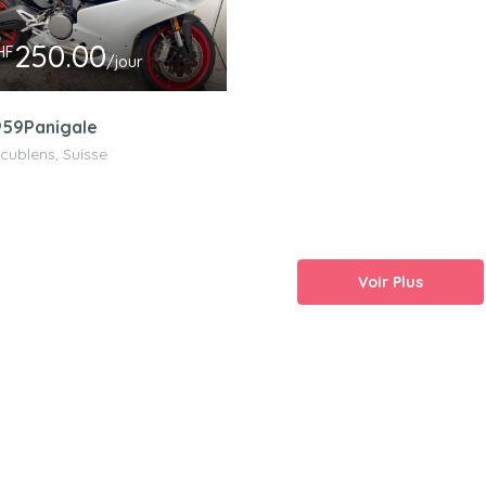
250.00
HF
/jour
959Panigale
cublens, Suisse
Voir Plus