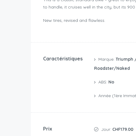
to handle, it cruises well in the city, but its 90
New tires, revised and flawless.
Caractéristiques
Marque:
Triumph 
Roadster/naked
ABS:
No
Année (1ère Immatr
Prix
Jour:
CHF179.00