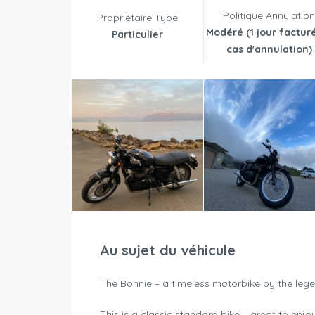
Politique Annulatio
Propriétaire Type
Modéré (1 jour factur
Particulier
cas d'annulation)
Au sujet du véhicule
The Bonnie – a timeless motorbike by the lege
This is a classic standard bike – great to enj