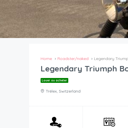
Home
Roadster/naked
Legendary Triump
Legendary Triumph Bo
Louer ou acheter
Trélex, Switzerland