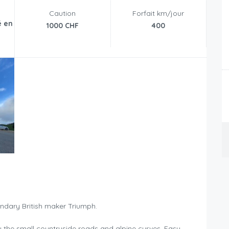
n
Caution
Forfait km/jour
é en
1000 CHF
400
ndary British maker Triumph.
oy the small countryside roads and alpine curves. Easy