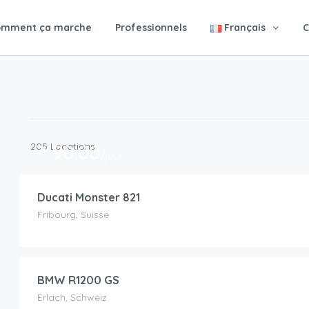
omment ça marche
Professionnels
Français
C
205 Locations
90.00
CHF
/jour
Ducati Monster 821
Fribourg, Suisse
130.00
CHF
/jour
BMW R1200 GS
Erlach, Schweiz