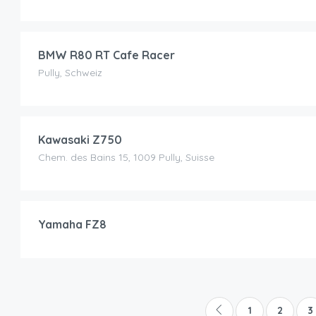
199.00
CHF
/jour
BMW R80 RT Cafe Racer
Pully, Schweiz
75.00
CHF
/jour
Kawasaki Z750
Chem. des Bains 15, 1009 Pully, Suisse
95.00
CHF
/jour
Yamaha FZ8
1
2
3