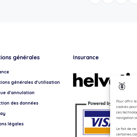
tions générales
Insurance
ance
ions générales d’utilisation
que d’annulation
Pour offrir l
ction des données
cookies pour
ces technolo
lay
navigation ou
ons légales
Le fait de n
certaines ca