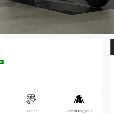
er
n
Caution
Forfait km/jour