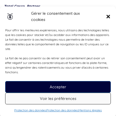
Total Casco, Partner
Gérer le consentement aux
Methods
cookies
of
payment
Pour offrir les meilleures expériences, nous utilisons des technologies telles
que les cookies pour stocker et/ou accéder aux informations des appareils.
Le fait de consentir à ces technologies nous permettra de traiter des
données telles que le comportement de navigation ou les ID uniques sur ce
site.
Le fait de ne pas consentir ou de retirer son consentement peut avoir un
effet négatif sur certaines caractéristiques et fonctions de la plate-forme,
ainsi qu'engendrer des ralentissements ou vous priver d'accès à certaines
fonctions.
Accepter
Tous droits réservés, ©Cruizador 2026
Voir les préférences
CHF75
/jour
Demande de réservation
Excellent
Protection des données
Protection des données
Mentions légales