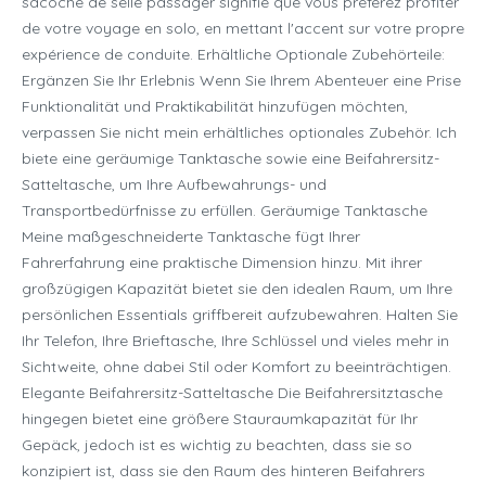
sacoche de selle passager signifie que vous préférez profiter
de votre voyage en solo, en mettant l'accent sur votre propre
expérience de conduite. Erhältliche Optionale Zubehörteile:
Ergänzen Sie Ihr Erlebnis Wenn Sie Ihrem Abenteuer eine Prise
Funktionalität und Praktikabilität hinzufügen möchten,
verpassen Sie nicht mein erhältliches optionales Zubehör. Ich
biete eine geräumige Tanktasche sowie eine Beifahrersitz-
Satteltasche, um Ihre Aufbewahrungs- und
Transportbedürfnisse zu erfüllen. Geräumige Tanktasche
Meine maßgeschneiderte Tanktasche fügt Ihrer
Fahrerfahrung eine praktische Dimension hinzu. Mit ihrer
großzügigen Kapazität bietet sie den idealen Raum, um Ihre
persönlichen Essentials griffbereit aufzubewahren. Halten Sie
Ihr Telefon, Ihre Brieftasche, Ihre Schlüssel und vieles mehr in
Sichtweite, ohne dabei Stil oder Komfort zu beeinträchtigen.
Elegante Beifahrersitz-Satteltasche Die Beifahrersitztasche
hingegen bietet eine größere Stauraumkapazität für Ihr
Gepäck, jedoch ist es wichtig zu beachten, dass sie so
konzipiert ist, dass sie den Raum des hinteren Beifahrers