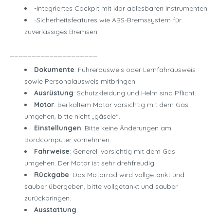
-Integriertes Cockpit mit klar ablesbaren Instrumenten
-Sicherheitsfeatures wie ABS-Bremssystem für
zuverlässiges Bremsen
____________________
Dokumente
: Führerausweis oder Lernfahrausweis
sowie Personalausweis mitbringen.
Ausrüstung
: Schutzkleidung und Helm sind Pflicht.
Motor
: Bei kaltem Motor vorsichtig mit dem Gas
umgehen, bitte nicht „gäsele“.
Einstellungen
: Bitte keine Änderungen am
Bordcomputer vornehmen.
Fahrweise
: Generell vorsichtig mit dem Gas
umgehen. Der Motor ist sehr drehfreudig.
Rückgabe
: Das Motorrad wird vollgetankt und
sauber übergeben, bitte vollgetankt und sauber
zurückbringen.
Ausstattung
: