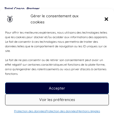
Total Casco, Partner
Gérer le consentement aux
Methods
cookies
of
payment
Pour offrir les meilleures expériences, nous utilisons des technologies telles
que les cookies pour stocker et/ou accéder aux informations des appareils.
Le fait de consentir à ces technologies nous permettra de traiter des
données telles que le comportement de navigation ou les ID uniques sur ce
site.
Le fait de ne pas consentir ou de retirer son consentement peut avoir un
effet négatif sur certaines caractéristiques et fonctions de la plate-forme,
ainsi qu'engendrer des ralentissements ou vous priver d'accès à certaines
fonctions.
Accepter
Tous droits réservés, ©Cruizador 2026
Voir les préférences
CHF51
/jour
Demande de réservation
Protection des données
Protection des données
Mentions légales