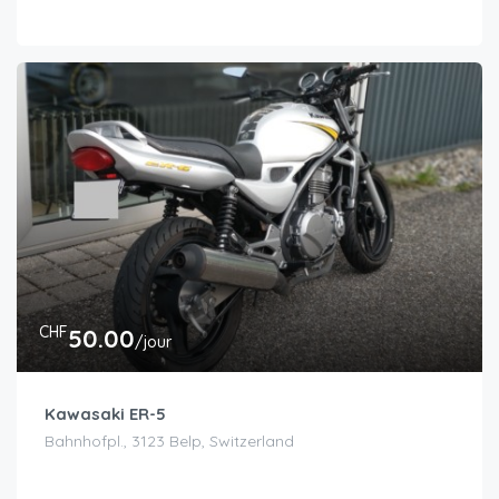
CHF
50.00
/jour
Kawasaki ER-5
Bahnhofpl., 3123 Belp, Switzerland