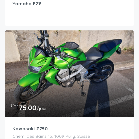
Yamaha FZ8
CHF
75.00
/jour
Kawasaki Z750
Chem. des Bains 15, 1009 Pully, Suisse