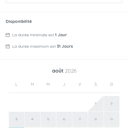
Disponibilité
La durée minimale est
1 Jour
La durée maximum est
31 Jours
août
2026
L
M
M
J
V
S
D
1
2
3
4
5
6
7
8
9