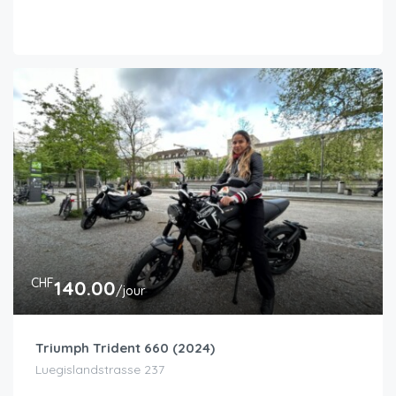
CHF
140.00
/jour
Triumph Trident 660 (2024)
Luegislandstrasse 237