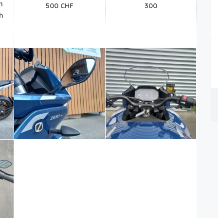
n
500 CHF
300
h