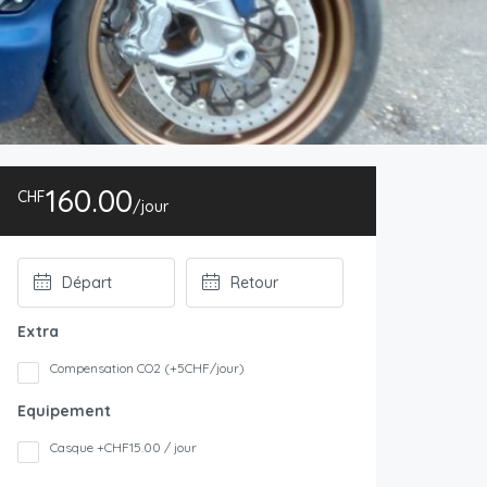
160.00
CHF
/jour
Extra
Compensation CO2 (+5CHF/jour)
Equipement
Casque +CHF15.00 / jour