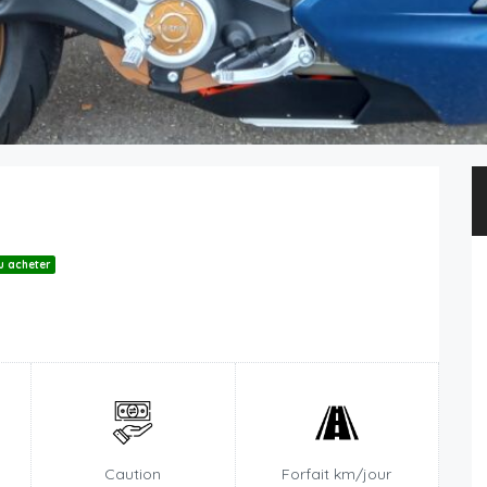
u acheter
n
Caution
Forfait km/jour