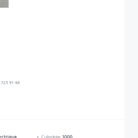
 723 91 48
ectrique
Cylindrée:
1000