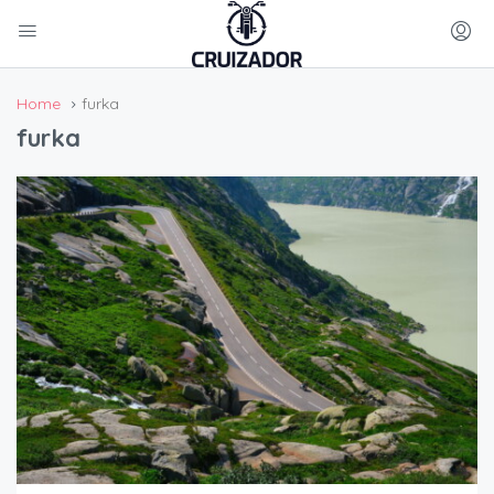
Home
furka
furka