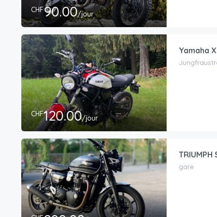
90.00
CHF
/jour
Yamaha XS
Jungfraustr
120.00
CHF
/jour
TRIUMPH 
gare