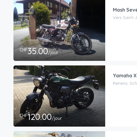
Mash Seve
Vers Saint-
35.00
CHF
/jour
Yamaha X
Renens, Sc
120.00
CHF
/jour