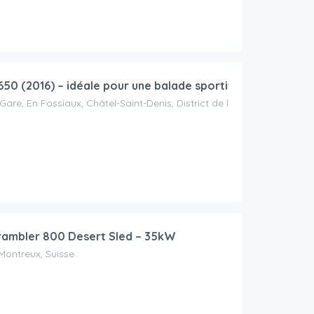
50 (2016) – idéale pour une balade sportive et confortab
Gare, En Fossiaux, Châtel-Saint-Denis, District de la Veveyse, Fribour
rambler 800 Desert Sled – 35kW
ntreux, Suisse