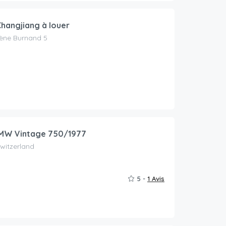
Changjiang à louer
ène Burnand 5
MW Vintage 750/1977
witzerland
5 -
1 Avis