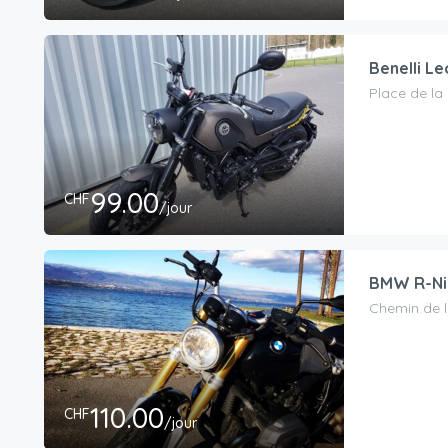
Benelli Le
Place de la
99.00
CHF
/jour
BMW R-Ni
Chemin de l
110.00
CHF
/jour