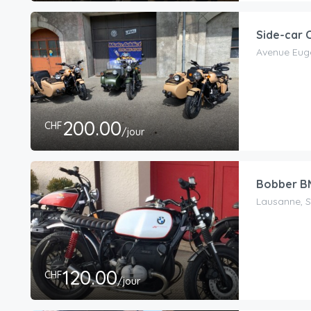
Side-car 
Avenue Eug
200.00
CHF
/jour
Bobber B
Lausanne, S
120.00
CHF
/jour