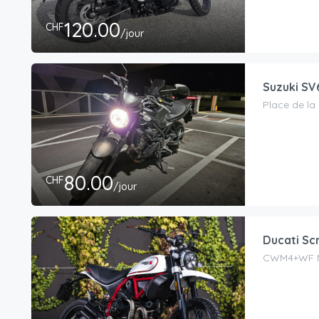
120.00
CHF
/jour
Suzuki SV6
Place de la 
80.00
CHF
/jour
Ducati Sc
CWM4+WF Mo