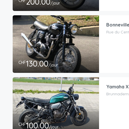
200.00
CHF
/jour
Bonnevill
Rue du Centr
130.00
CHF
/jour
Yamaha X
Brunnaderns
100.00
CHF
/jour