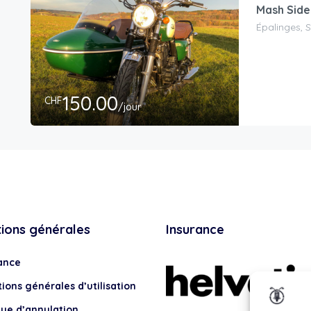
Mash Side
Épalinges, 
150.00
CHF
/jour
tions générales
Insurance
ance
ions générales d’utilisation
que d’annulation