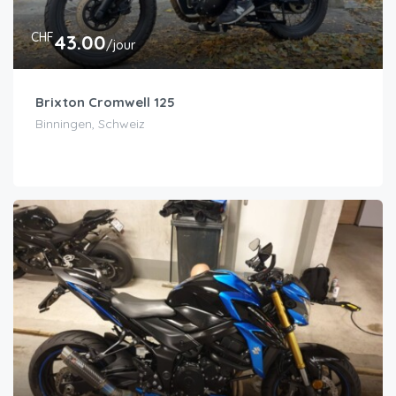
CHF
43.00
/jour
Brixton Cromwell 125
Binningen, Schweiz