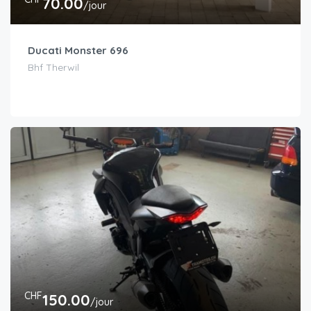
70.00
/jour
Ducati Monster 696
Bhf Therwil
CHF
150.00
/jour