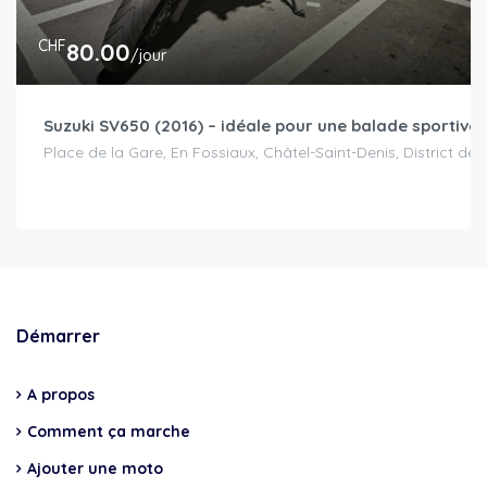
CHF
80.00
/jour
Suzuki SV650 (2016) – idéale pour une balade sportive 
Place de la Gare, En Fossiaux, Châtel-Saint-Denis, District de 
Démarrer
A propos
Comment ça marche
Ajouter une moto