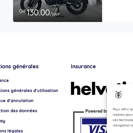
130.00
CHF
/jour
tions générales
Insurance
ance
ions générales d’utilisation
que d’annulation
Pour offrir l
ction des données
cookies pour
ces technolo
lay
navigation ou
ons légales