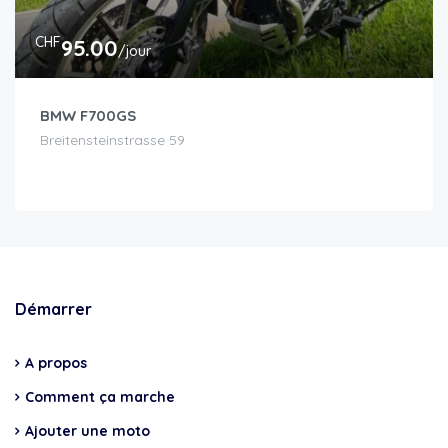
CHF
95.00
/jour
BMW F700GS
Breitensteinstrasse 59
Démarrer
A propos
Comment ça marche
Ajouter une moto