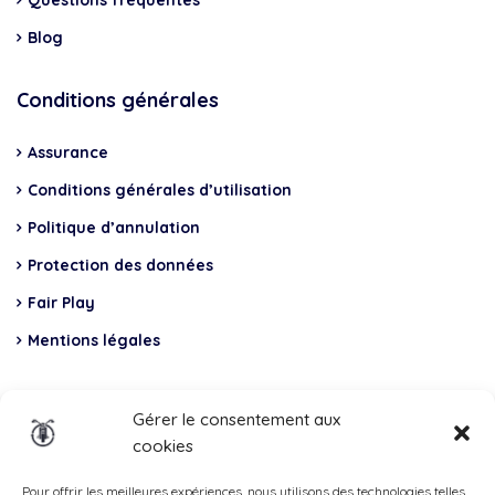
Blog
Conditions générales
Assurance
Conditions générales d’utilisation
Politique d’annulation
Protection des données
Fair Play
Mentions légales
Insurance
Gérer le consentement aux
cookies
Total Casco, Partner
Pour offrir les meilleures expériences, nous utilisons des technologies telles