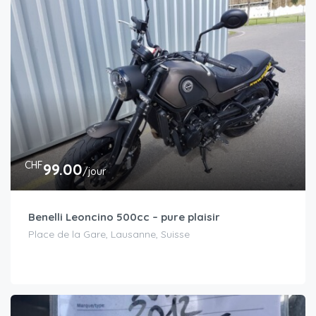
CHF
99.00
/jour
Benelli Leoncino 500cc – pure plaisir
Place de la Gare, Lausanne, Suisse