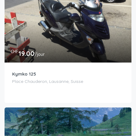
CHF
19.00
/jour
Kymko 125
Place Chauderon, Lausanne, Suisse