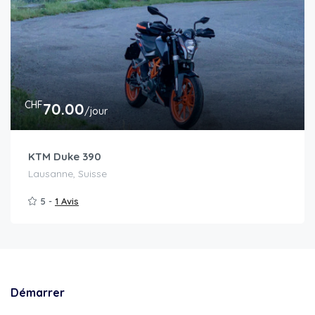
CHF
70.00
/jour
KTM Duke 390
Lausanne, Suisse
5 -
1 Avis
Démarrer