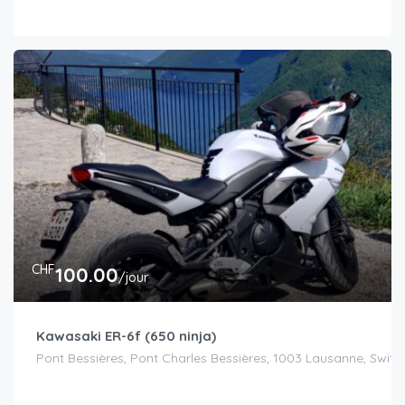
CHF
100.00
/jour
Kawasaki ER-6f (650 ninja)
Pont Bessières, Pont Charles Bessières, 1003 Lausanne, Switz