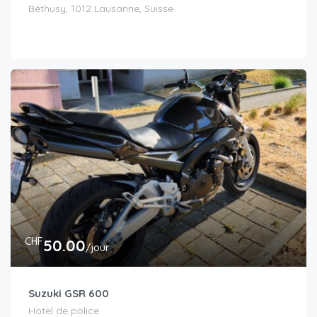
Béthusy, 1012 Lausanne, Suisse
CHF
50.00
/jour
Suzuki GSR 600
Hotel de police