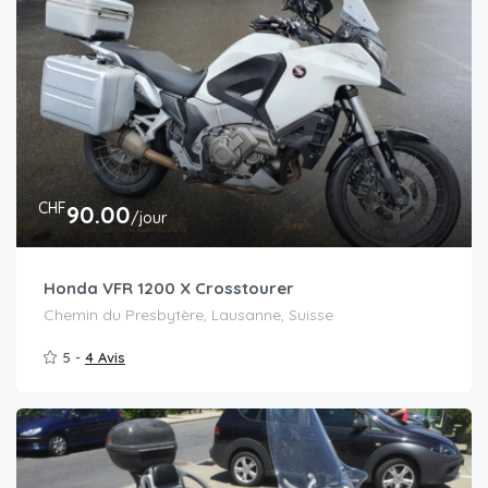
CHF
90.00
/jour
Honda VFR 1200 X Crosstourer
Chemin du Presbytère, Lausanne, Suisse
5 -
4 Avis