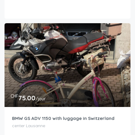
CHF
75.00
/jour
BMW GS ADV 1150 with luggage in Switzerland
center Lausanne