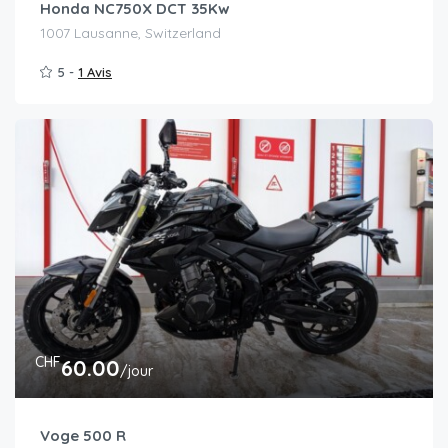
Honda NC750X DCT 35Kw
1007 Lausanne, Switzerland
5 -
1 Avis
CHF
60.00
/jour
Voge 500 R