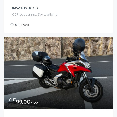
BMW R1200GS
1007 Lausanne, Switzerland
5 -
1 Avis
CHF
99.00
/jour