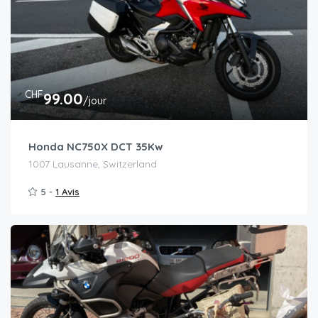
CHF
99.00
/jour
Honda NC750X DCT 35Kw
1007 Lausanne, Switzerland
5 -
1 Avis