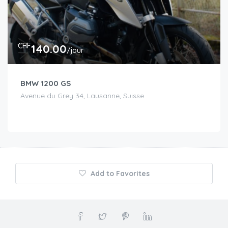
CHF
140.00
/jour
BMW 1200 GS
Avenue du Grey 34, Lausanne, Suisse
Add to Favorites