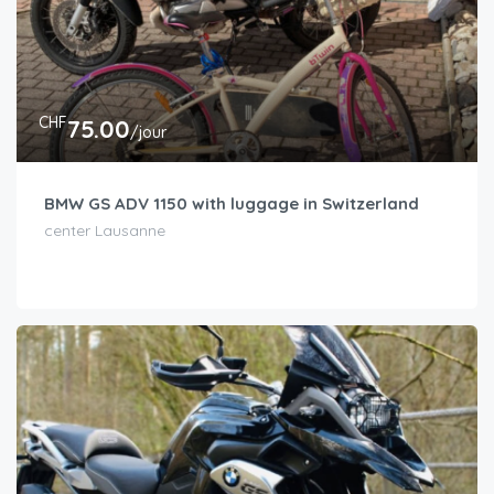
CHF
75.00
/jour
BMW GS ADV 1150 with luggage in Switzerland
center Lausanne