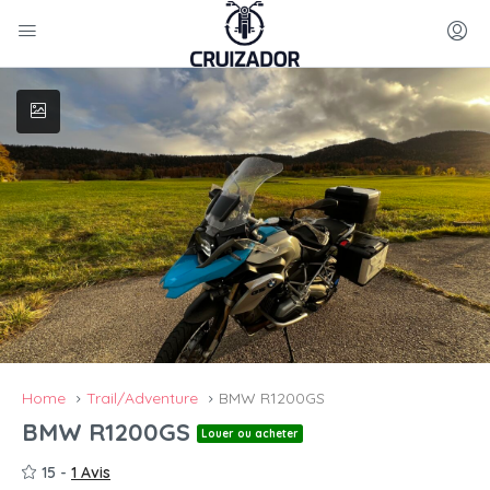
Home
Trail/Adventure
BMW R1200GS
BMW R1200GS
Louer ou acheter
15 -
1 Avis