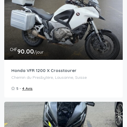
CHF
90.00
/jour
Honda VFR 1200 X Crosstourer
Chemin du Presbytère, Lausanne, Suisse
5 -
4 Avis