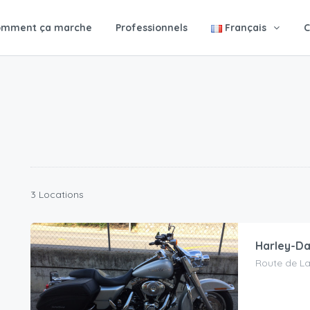
omment ça marche
Professionnels
Français
C
3 Locations
Harley-Da
Route de La