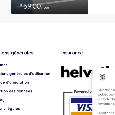
69.00
CHF
/jour
tions générales
Insurance
ance
ions générales d’utilisation
que d’annulation
Pour offrir l
ction des données
cookies pour
ces technolo
lay
navigation ou
ons légales
Le fait de n