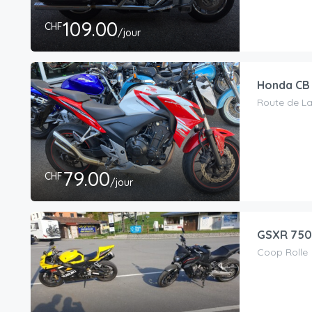
109.00
CHF
/jour
Honda CB 
Route de La
79.00
CHF
/jour
GSXR 750 
Coop Rolle