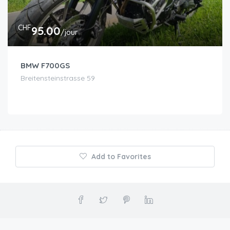
CHF
95.00
/jour
BMW F700GS
Breitensteinstrasse 59
Add to Favorites