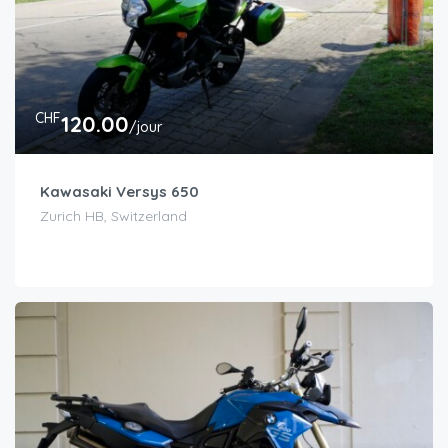
CHF
120.00
/jour
Kawasaki Versys 650
Zurich HB, Switzerland