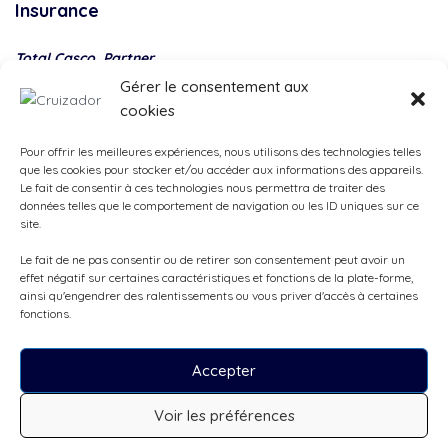
Insurance
Total Casco, Partner
Gérer le consentement aux
Methods
cookies
of
payment
Pour offrir les meilleures expériences, nous utilisons des technologies telles
que les cookies pour stocker et/ou accéder aux informations des appareils.
Le fait de consentir à ces technologies nous permettra de traiter des
données telles que le comportement de navigation ou les ID uniques sur ce
site.
Le fait de ne pas consentir ou de retirer son consentement peut avoir un
effet négatif sur certaines caractéristiques et fonctions de la plate-forme,
ainsi qu'engendrer des ralentissements ou vous priver d'accès à certaines
fonctions.
Accepter
Tous droits réservés, ©Cruizador 2026
Voir les préférences
CHF220
/jour