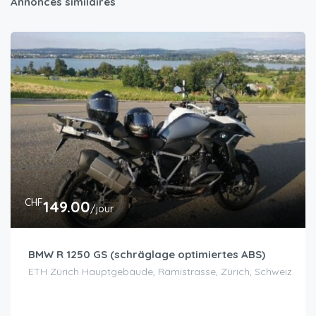
Annonces similaires
CHF
149.00
/jour
BMW R 1250 GS (schräglage optimiertes ABS)
ETH Zürich Hauptgebäude, Rämistrasse, Zürich, Schweiz
CHF
130.00
/jour