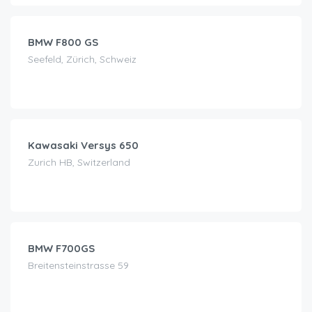
BMW F800 GS
Seefeld, Zürich, Schweiz
CHF
120.00
/jour
Kawasaki Versys 650
Zurich HB, Switzerland
CHF
95.00
/jour
BMW F700GS
Breitensteinstrasse 59