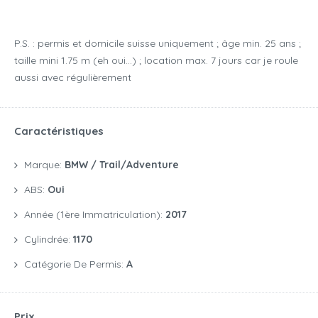
P.S. : permis et domicile suisse uniquement ; âge min. 25 ans ;
taille mini 1.75 m (eh oui…) ; location max. 7 jours car je roule
aussi avec régulièrement
Caractéristiques
Marque:
BMW / Trail/Adventure
ABS:
Oui
Année (1ère Immatriculation):
2017
Cylindrée:
1170
Catégorie De Permis:
A
Prix