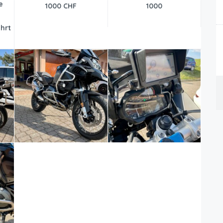
e
1000 CHF
1000
4
hrt