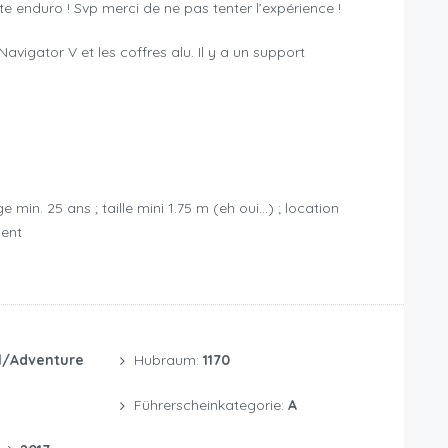
e enduro ! Svp merci de ne pas tenter l’expérience !
vigator V et les coffres alu. Il y a un support
e min. 25 ans ; taille mini 1.75 m (eh oui…) ; location
ment
l/Adventure
Hubraum:
1170
Führerscheinkategorie:
A