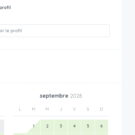
profil
é
ir le profil
septembre
2026
L
M
M
J
V
S
D
1
2
3
4
5
6