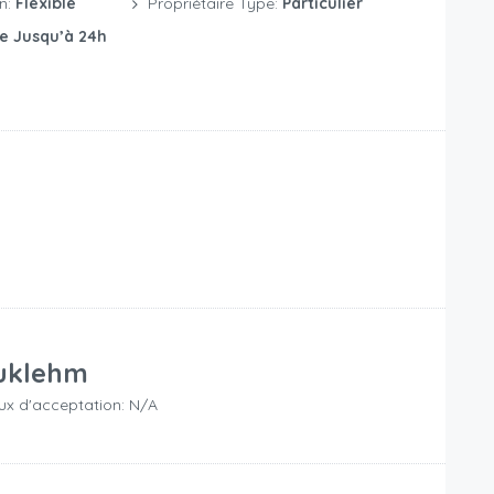
on:
Flexible
Propriétaire Type:
Particulier
te Jusqu’à 24h
uklehm
ux d'acceptation: N/A