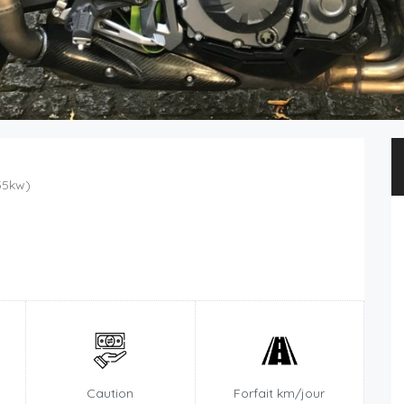
35kw)
n
Caution
Forfait km/jour