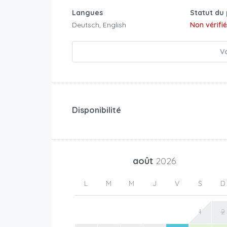
Langues
Statut du 
Deutsch, English
Non vérifi
Vo
Disponibilité
août
2026
L
M
M
J
V
S
D
1
2