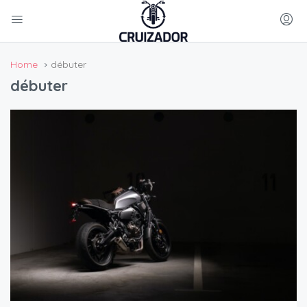
Home
débuter
débuter