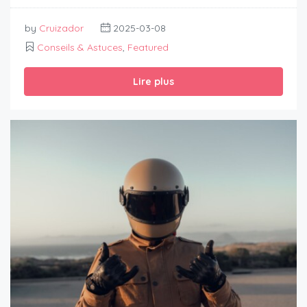
by
Cruizador
2025-03-08
Conseils & Astuces
,
Featured
Lire plus