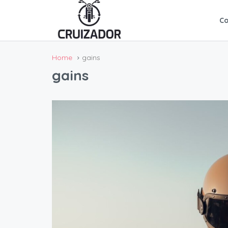
C
Home
gains
gains