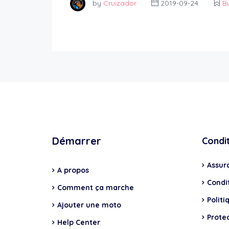
by
Cruizador
2019-09-24
B
Démarrer
Condi
Assur
A propos
Condit
Comment ça marche
Politi
Ajouter une moto
Prote
Help Center