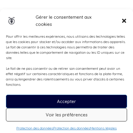
Insurance
Gérer le consentement aux
cookies
Total Casco, Partner
Methods
Pour offrir les meilleures expériences, nous utilisons des technologies telles
que les cookies pour stocker et/ou accéder aux informations des appareils.
of
Le fait de consentir à ces technologies nous permettra de traiter des
données telles que le comportement de navigation ou les ID uniques sur ce
payment
site.
Le fait de ne pas consentir ou de retirer son consentement peut avoir un
effet négatif sur certaines caractéristiques et fonctions de la plate-forme,
ainsi qu'engendrer des ralentissements ou vous priver d'accès à certaines
fonctions.
Accepter
Voir les préférences
Tous droits réservés, ©Cruizador 2026
Protection des données
Protection des données
Mentions légales